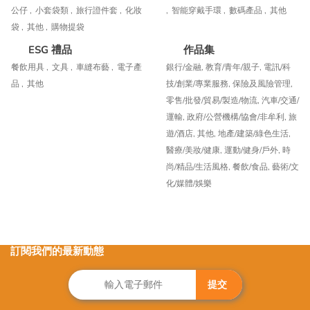
公仔 ,
小套袋類 ,
旅行證件套 ,
化妝
,
智能穿戴手環 ,
數碼產品 ,
其他
袋 ,
其他 ,
購物提袋
ESG 禮品
作品集
餐飲用具 ,
文具 ,
車縫布藝 ,
電子產
銀行/金融,
教育/青年/親子,
電訊/科
品 ,
其他
技/創業/專業服務,
保險及風險管理,
零售/批發/貿易/製造/物流,
汽車/交通/
運輸,
政府/公營機構/協會/非牟利,
旅
遊/酒店,
其他,
地產/建築/綠色生活,
醫療/美妝/健康,
運動/健身/戶外,
時
尚/精品/生活風格,
餐飲/食品,
藝術/文
化/媒體/娛樂
訂閱我們的最新動態
提交