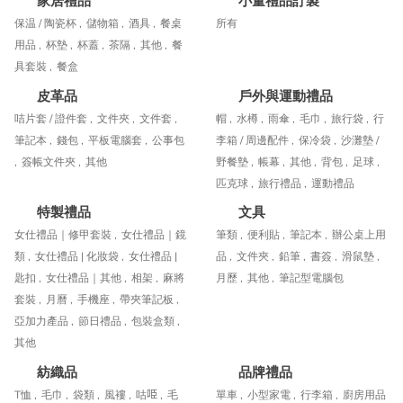
家居禮品
小量禮品訂製
保温 / 陶瓷杯 ,
儲物箱 ,
酒具 ,
餐桌
所有
用品 ,
杯墊 ,
杯蓋 ,
茶隔 ,
其他 ,
餐
具套裝 ,
餐盒
皮革品
戶外與運動禮品
咭片套 / 證件套 ,
文件夾 ,
文件套 ,
帽 ,
水樽 ,
雨傘 ,
毛巾 ,
旅行袋 ,
行
筆記本 ,
錢包 ,
平板電腦套 ,
公事包
李箱 / 周邊配件 ,
保冷袋 ,
沙灘墊 /
,
簽帳文件夾 ,
其他
野餐墊 ,
帳幕 ,
其他 ,
背包 ,
足球 ,
匹克球 ,
旅行禮品 ,
運動禮品
特製禮品
文具
女仕禮品｜修甲套裝 ,
女仕禮品｜鏡
筆類 ,
便利貼 ,
筆記本 ,
辦公桌上用
類 ,
女仕禮品 | 化妝袋 ,
女仕禮品 |
品 ,
文件夾 ,
鉛筆 ,
書簽 ,
滑鼠墊 ,
匙扣 ,
女仕禮品｜其他 ,
相架 ,
麻將
月歷 ,
其他 ,
筆記型電腦包
套裝 ,
月曆 ,
手機座 ,
帶夾筆記板 ,
亞加力產品 ,
節日禮品 ,
包裝盒類 ,
其他
紡織品
品牌禮品
T恤 ,
毛巾 ,
袋類 ,
風褸 ,
咕𠱸 ,
毛
單車 ,
小型家電 ,
行李箱 ,
廚房用品