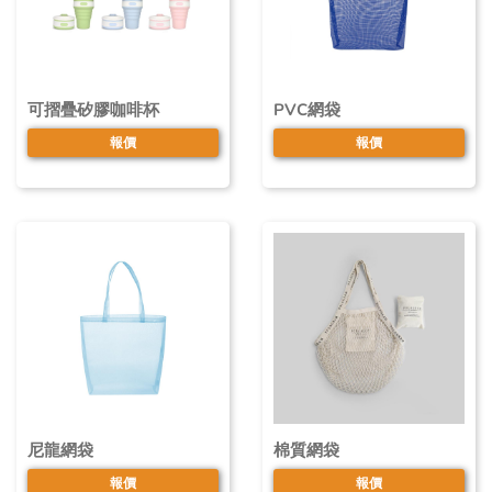
可摺疊矽膠咖啡杯
PVC網袋
報價
報價
尼龍網袋
棉質網袋
報價
報價