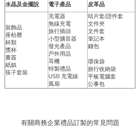
水晶及金擺設
電子產品
皮革品
充電器
咭片套/證件套
無線充電
文件夾
裝飾品
旅行插頭
文件套
座枱曆
小型擴音器
筆記本
杯類
發光產品
錢包
獎杯
戶外用品
書簽
耳機
環保袋
紙鎮
特製禮品
旅行收納袋
筷子套裝
USB 充電線
平板電腦套
風扇
公事包
有關商務企業禮品訂製的常見問題