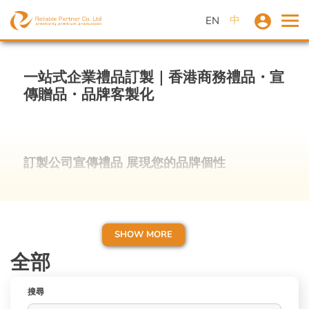
中
EN
一站式企業禮品訂製｜香港商務禮品・宣
傳贈品・品牌客製化
訂製公司宣傳禮品 展現您的品牌個性
Reliable HK是香港全方位市場策劃代理公司，
我們提供多種廣告禮品、宣傳活動贈品、企業禮
品或商務禮品訂製服務，我們都能根據企業預
SHOW MORE
算、業務、受眾喜好和市場趨勢，以專業創意設
全部
計和精準品牌理解，為客戶度身訂製獨一無二的
廣告禮品，務求令品牌特色一眼被記住，提升企
搜尋
業形象，強化品牌影響力。