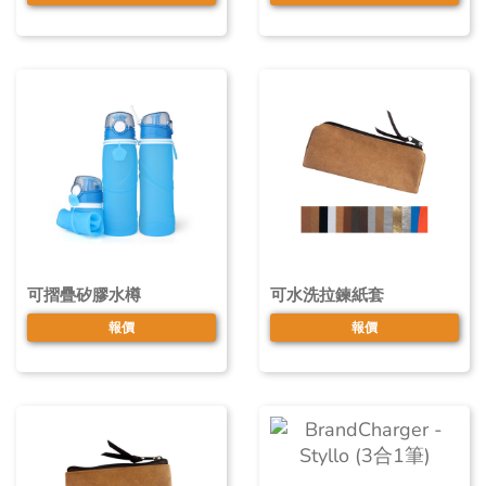
可摺疊矽膠水樽
可水洗拉鍊紙套
報價
報價