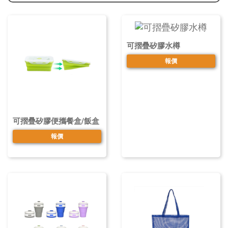
可摺疊矽膠水樽
報價
可摺疊矽膠便攜餐盒/飯盒
報價