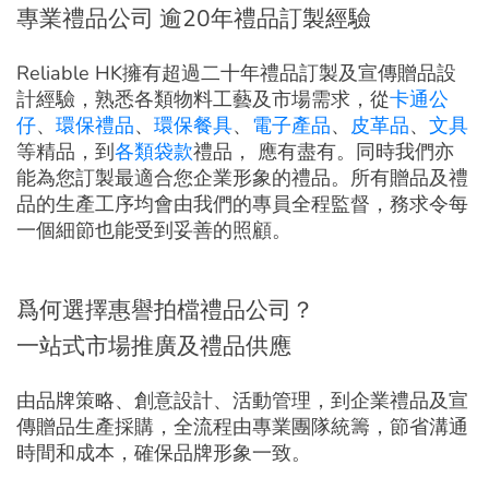
專業禮品公司 逾20年禮品訂製經驗
Reliable HK擁有超過二十年禮品訂製及宣傳贈品設
計經驗，熟悉各類物料工藝及市場需求，從
卡通公
仔
、
環保禮品
、
環保餐具
、
電子產品
、
皮革品
、
文具
等精品，到
各類袋款
禮品， 應有盡有。同時我們亦
能為您訂製最適合您企業形象的禮品。所有贈品及禮
品的生產工序均會由我們的專員全程監督，務求令每
一個細節也能受到妥善的照顧。
爲何選擇惠譽拍檔禮品公司？
一站式市場推廣及禮品供應
由品牌策略、創意設計、活動管理，到企業禮品及宣
傳贈品生產採購，全流程由專業團隊統籌，節省溝通
時間和成本，確保品牌形象一致。