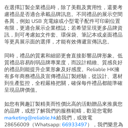
在選擇訂製企業禮品時，除了美觀及實用性，還要考
慮禮品是否適合承載品牌訊息。不同禮品的展示空間
各異，例如 USB 充電線或小型電子配件可印刷位置
有限，更適合展示企業標誌；若希望呈現更多品牌資
訊，則可考慮如文件套、環保袋、筆記本或桌面禮品
等更具展示面的選擇，才能有效傳遞宣傳訊息。
同時，禮品的質素和細節更會直接影響品牌形象。低
質禮品容易削弱品牌專業度，而設計精緻、質感良好
的禮品則能提升企業形象及好感度。Reliable HK擁
有多年商務禮品及宣傳禮品訂製經驗，從設計、選材
到生產監控，全程嚴格把關，確保每件禮品都能準確
呈現品牌價值。
如您有興趣訂製精美而性價比高的活動贈品來推廣您
的品牌，或想了解我們的服務範疇，歡迎您電郵
marketing@reliable.hk
給我們，或致電
28656009（Whatsapp:
66933497
），我們樂意為