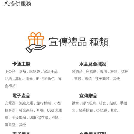
您提供服務。
宣傳禮品 種類
卡通主題
水晶及金擺設
毛公仔 ,
咕𠱸 ,
購物袋 ,
家居產品 ,
裝飾品 ,
座枱歷 ,
玻璃 ,
杯類 ,
奬杯
貼紙 ,
其他 ,
雨傘 ,
IP 卡通角色 ,
盲
,
書簽 ,
紙鎮 ,
筷子套裝 ,
其他
盒禮品
電子產品
宣傳贈品
充電器 ,
無線充電 ,
旅行插頭 ,
小型
襟章 ,
膠 / 紙扇 ,
咭套 ,
貼紙 ,
手機
擴音器 ,
發光產品 ,
耳機 ,
USB 充電
套 ,
螢幕抺布 ,
掛頸繩 ,
其他
線 ,
手提風扇 ,
USB 儲存器 ,
滑鼠 ,
滑鼠墊 ,
其他