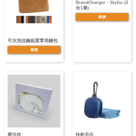
BrandCharger - Styllo (3
合1筆)
報價
可水洗拉鍊紙質零用錢包
報價
嬰兒枕
快乾毛巾