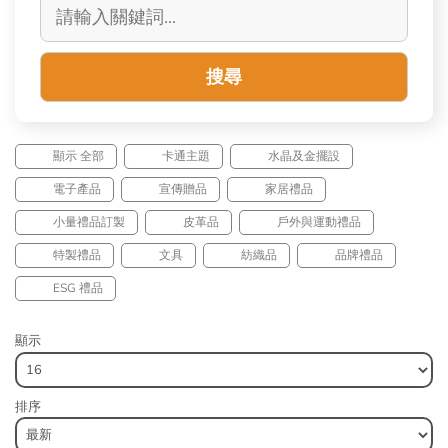
搜尋
顯示 全部
卡通主題
水晶及金擺設
電子產品
宣傳贈品
家居禮品
小量禮品訂製
皮革品
戶外與運動禮品
特製禮品
文具
紡織品
品牌禮品
ESG 禮品
顯示
排序