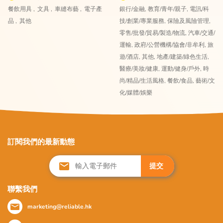
餐飲用具 ,
文具 ,
車縫布藝 ,
電子產
銀行/金融,
教育/青年/親子,
電訊/科
品 ,
其他
技/創業/專業服務,
保險及風險管理,
零售/批發/貿易/製造/物流,
汽車/交通/
運輸,
政府/公營機構/協會/非牟利,
旅
遊/酒店,
其他,
地產/建築/綠色生活,
醫療/美妝/健康,
運動/健身/戶外,
時
尚/精品/生活風格,
餐飲/食品,
藝術/文
化/媒體/娛樂
訂閱我們的最新動態
提交
聯繫我們
marketing@reliable.hk