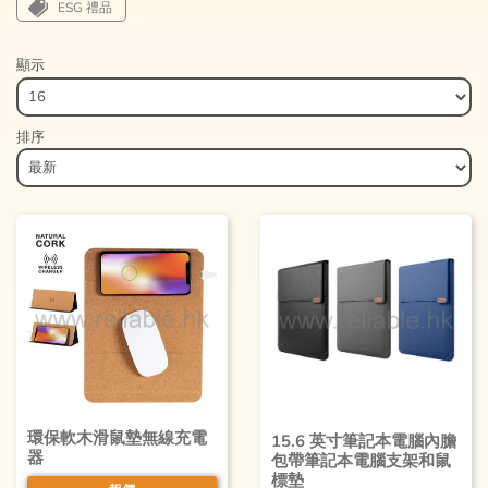
ESG 禮品
顯示
排序
環保軟木滑鼠墊無線充電
15.6 英寸筆記本電腦內膽
器
包帶筆記本電腦支架和鼠
標墊