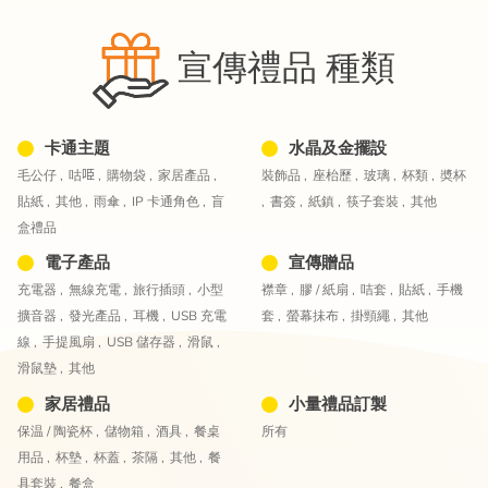
宣傳禮品 種類
卡通主題
水晶及金擺設
毛公仔 ,
咕𠱸 ,
購物袋 ,
家居產品 ,
裝飾品 ,
座枱歷 ,
玻璃 ,
杯類 ,
奬杯
貼紙 ,
其他 ,
雨傘 ,
IP 卡通角色 ,
盲
,
書簽 ,
紙鎮 ,
筷子套裝 ,
其他
盒禮品
電子產品
宣傳贈品
充電器 ,
無線充電 ,
旅行插頭 ,
小型
襟章 ,
膠 / 紙扇 ,
咭套 ,
貼紙 ,
手機
擴音器 ,
發光產品 ,
耳機 ,
USB 充電
套 ,
螢幕抺布 ,
掛頸繩 ,
其他
線 ,
手提風扇 ,
USB 儲存器 ,
滑鼠 ,
滑鼠墊 ,
其他
家居禮品
小量禮品訂製
保温 / 陶瓷杯 ,
儲物箱 ,
酒具 ,
餐桌
所有
用品 ,
杯墊 ,
杯蓋 ,
茶隔 ,
其他 ,
餐
具套裝 ,
餐盒