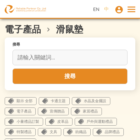
中
EN
電子產品
滑鼠墊
搜尋
搜尋
顯示 全部
卡通主題
水晶及金擺設
電子產品
宣傳贈品
家居禮品
小量禮品訂製
皮革品
戶外與運動禮品
特製禮品
文具
紡織品
品牌禮品