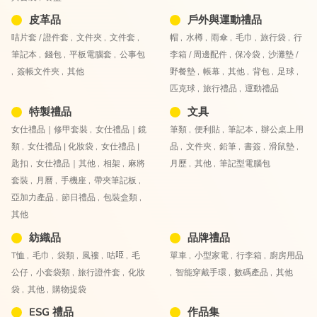
皮革品
戶外與運動禮品
咭片套 / 證件套 ,
文件夾 ,
文件套 ,
帽 ,
水樽 ,
雨傘 ,
毛巾 ,
旅行袋 ,
行
筆記本 ,
錢包 ,
平板電腦套 ,
公事包
李箱 / 周邊配件 ,
保冷袋 ,
沙灘墊 /
,
簽帳文件夾 ,
其他
野餐墊 ,
帳幕 ,
其他 ,
背包 ,
足球 ,
匹克球 ,
旅行禮品 ,
運動禮品
特製禮品
文具
女仕禮品｜修甲套裝 ,
女仕禮品｜鏡
筆類 ,
便利貼 ,
筆記本 ,
辦公桌上用
類 ,
女仕禮品 | 化妝袋 ,
女仕禮品 |
品 ,
文件夾 ,
鉛筆 ,
書簽 ,
滑鼠墊 ,
匙扣 ,
女仕禮品｜其他 ,
相架 ,
麻將
月歷 ,
其他 ,
筆記型電腦包
套裝 ,
月曆 ,
手機座 ,
帶夾筆記板 ,
亞加力產品 ,
節日禮品 ,
包裝盒類 ,
其他
紡織品
品牌禮品
T恤 ,
毛巾 ,
袋類 ,
風褸 ,
咕𠱸 ,
毛
單車 ,
小型家電 ,
行李箱 ,
廚房用品
公仔 ,
小套袋類 ,
旅行證件套 ,
化妝
,
智能穿戴手環 ,
數碼產品 ,
其他
袋 ,
其他 ,
購物提袋
ESG 禮品
作品集