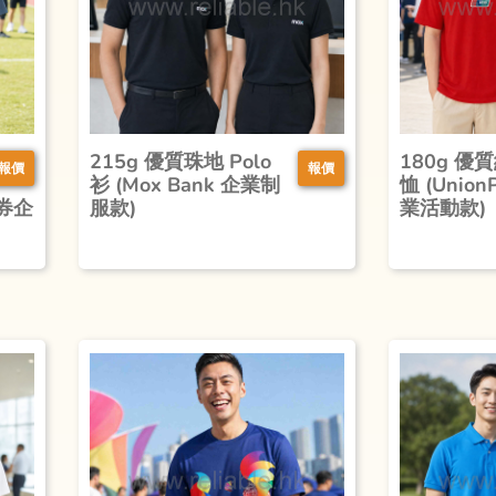
215g 優質珠地 Polo
180g 優
報價
報價
衫 (Mox Bank 企業制
恤 (Unio
証券企
服款)
業活動款)