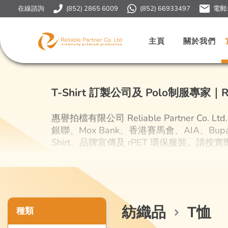
在線諮詢
(852) 2865 6009
(852) 66933497
電郵
主頁
關於我們
T-Shirt 訂製公司及 Polo
制服
專家
｜R
惠譽拍檔有限公司 Reliable Partner Co. 
銀聯、Mox Bank、香港賽馬會、AIA、Bupa Gl
Shirt、品牌宣傳及 rPET 環保服裝。請
紡織品
T恤
種類