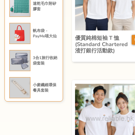
速乾毛巾附矽
膠套
帆布袋 -
PayMe喵大仙
優質純棉短袖 T 恤
(Standard Chartered
渣打銀行活動款)
3合1旅行收納
袋套裝
小麥纖維環保
餐具套裝