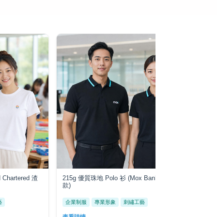
Chartered 渣
215g 優質珠地 Polo 衫 (Mox Bank 企業制服
優質
款)
藝
企業制服
專業形象
刺繡工藝
企