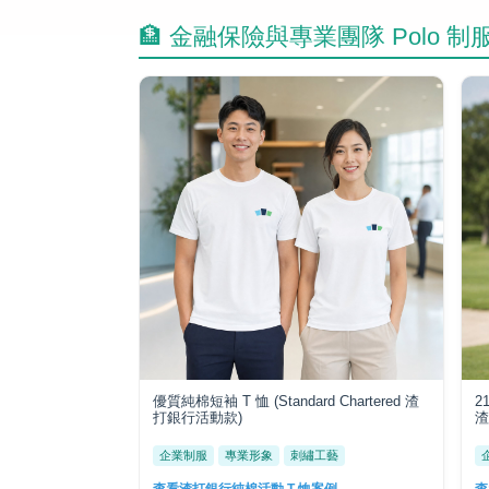
🏦 金融保險與專業團隊 Polo 制
優質純棉短袖 T 恤 (Standard Chartered 渣
2
打銀行活動款)
渣
企業制服
專業形象
刺繡工藝