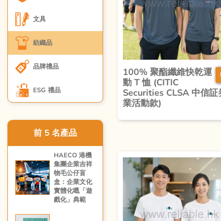
文具
紡織品
品牌禮品
100% 聚酯纖維快乾運
動 T 恤 (CITIC
ESG 禮品
Securities CLSA 中信
業活動款)
前 5 名產品
HAECO 港機
集團企業吉祥
物毛公仔盲
盒：企業文化
實體化嘅「遊
戲化」典範