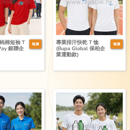
質純棉短袖 T
專業排汗快乾 T 恤
報價
報價
nPay 銀聯企
(Bupa Global 保柏企
業運動款)