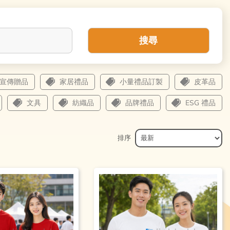
搜尋
宣傳贈品
家居禮品
小量禮品訂製
皮革品
文具
紡織品
品牌禮品
ESG 禮品
排序