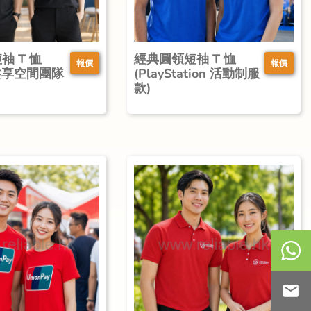
袖 T 恤
經典圓領短袖 T 恤
報價
報價
s 共享空間團隊
(PlayStation 活動制服
款)