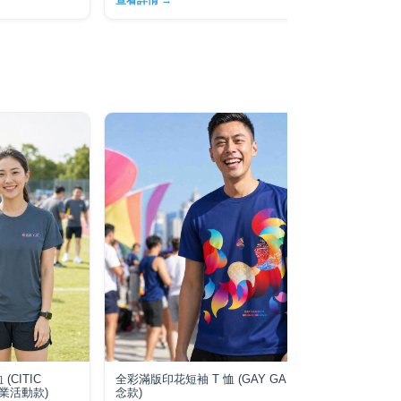
查看詳情 →
查看
(CITIC
全彩滿版印花短袖 T 恤 (GAY GAMES 11 紀
雙面
券企業活動款)
念款)