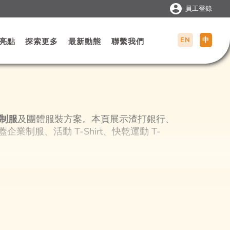
員工登錄
EN
中
亮點
探索更多
最新動態
聯繫我們
 制服
及團體服裝方案。本頁展示渣打銀行、
例，涵蓋企業制服、活動 T-Shirt、快乾運動 T-