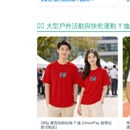
查看渣打銀行純棉活動 T 恤案例 →
查
🏃‍♂️ 大型戶外活動與快乾運動 T 恤
180g 優質純棉短袖 T 恤 (UnionPay 銀聯企
專
業活動款)
運