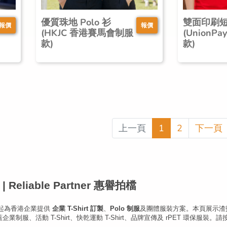
優質珠地 Polo 衫
雙面印刷短
報價
報價
(HKJC 香港賽馬會制服
(UnionP
款)
款)
上一頁
1
2
下一頁
 Reliable Partner 惠譽拍檔
004 年起為香港企業提供
企業 T-Shirt 訂製
、
Polo 制服
及團體服裝方案。本頁展示渣打銀
lo 制服案例，涵蓋企業制服、活動 T-Shirt、快乾運動 T-Shirt、品牌宣傳及 rPET