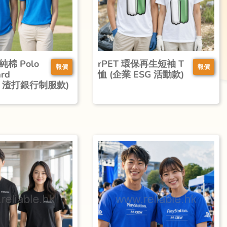
純棉 Polo
rPET 環保再生短袖 T
報價
報價
ard
恤 (企業 ESG 活動款)
ed 渣打銀行制服款)