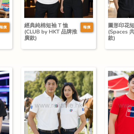
經典純棉短袖 T 恤
圖形印花短
報價
報價
(CLUB by HKT 品牌推
(Space
廣款)
款)