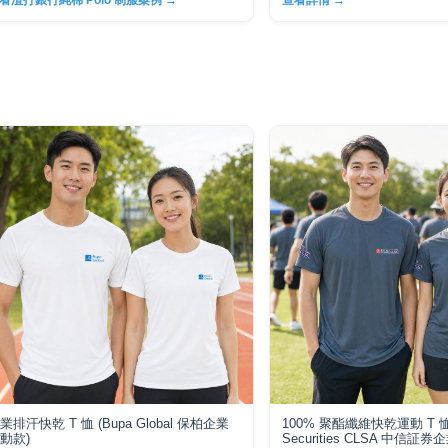
看渣打銀行純棉 Polo 制服案例 →
查看詳情 →
業排汗快乾 T 恤 (Bupa Global 保柏企業
100% 聚酯纖維快乾運動 T 恤 
動款)
Securities CLSA 中信証