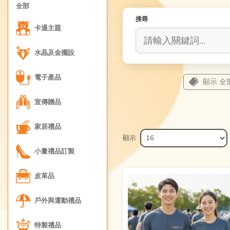
全部
搜尋
卡通主題
水晶及金擺設
電子產品
顯示 全
宣傳贈品
家居禮品
顯示
小量禮品訂製
皮革品
戶外與運動禮品
特製禮品