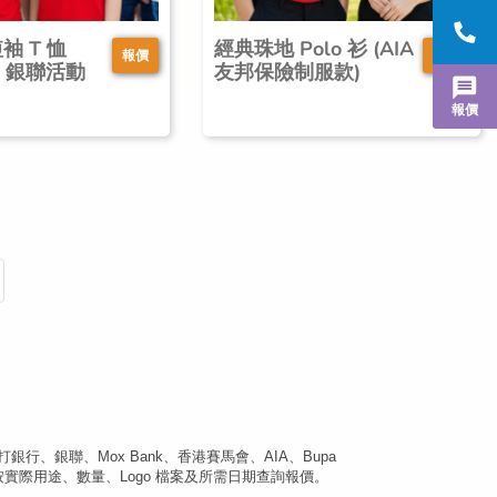
袖 T 恤
經典珠地 Polo 衫 (AIA
報價
報價
ay 銀聯活動
友邦保險制服款)
報價
行、銀聯、Mox Bank、香港賽馬會、AIA、Bupa
 環保服裝。請按實際用途、數量、Logo 檔案及所需日期查詢報價。