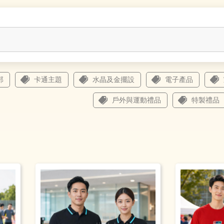
部
卡通主題
水晶及金擺設
電子產品
戶外與運動禮品
特製禮品