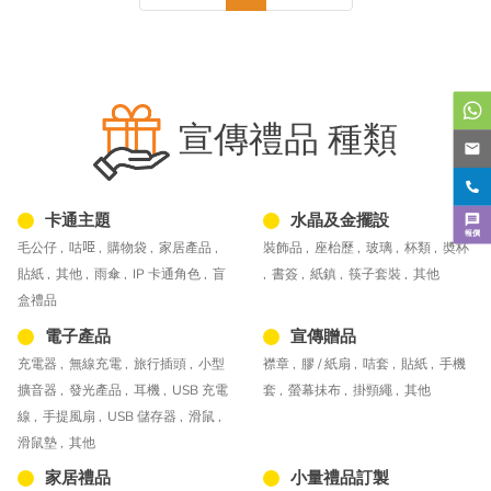
宣傳禮品 種類
卡通主題
水晶及金擺設
報價
毛公仔 ,
咕𠱸 ,
購物袋 ,
家居產品 ,
裝飾品 ,
座枱歷 ,
玻璃 ,
杯類 ,
奬杯
貼紙 ,
其他 ,
雨傘 ,
IP 卡通角色 ,
盲
,
書簽 ,
紙鎮 ,
筷子套裝 ,
其他
盒禮品
電子產品
宣傳贈品
充電器 ,
無線充電 ,
旅行插頭 ,
小型
襟章 ,
膠 / 紙扇 ,
咭套 ,
貼紙 ,
手機
擴音器 ,
發光產品 ,
耳機 ,
USB 充電
套 ,
螢幕抺布 ,
掛頸繩 ,
其他
線 ,
手提風扇 ,
USB 儲存器 ,
滑鼠 ,
滑鼠墊 ,
其他
家居禮品
小量禮品訂製