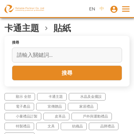
中
EN
卡通主題
貼紙
搜尋
搜尋
顯示 全部
卡通主題
水晶及金擺設
電子產品
宣傳贈品
家居禮品
小量禮品訂製
皮革品
戶外與運動禮品
特製禮品
文具
紡織品
品牌禮品