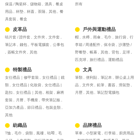
保温 / 陶瓷杯 ,
儲物箱 ,
酒具 ,
餐桌
所有
用品 ,
杯墊 ,
杯蓋 ,
茶隔 ,
其他 ,
餐
具套裝 ,
餐盒
皮革品
戶外與運動禮品
咭片套 / 證件套 ,
文件夾 ,
文件套 ,
帽 ,
水樽 ,
雨傘 ,
毛巾 ,
旅行袋 ,
行
筆記本 ,
錢包 ,
平板電腦套 ,
公事包
李箱 / 周邊配件 ,
保冷袋 ,
沙灘墊 /
,
簽帳文件夾 ,
其他
野餐墊 ,
帳幕 ,
其他 ,
背包 ,
足球 ,
匹克球 ,
旅行禮品 ,
運動禮品
特製禮品
文具
女仕禮品｜修甲套裝 ,
女仕禮品｜鏡
筆類 ,
便利貼 ,
筆記本 ,
辦公桌上用
類 ,
女仕禮品 | 化妝袋 ,
女仕禮品 |
品 ,
文件夾 ,
鉛筆 ,
書簽 ,
滑鼠墊 ,
匙扣 ,
女仕禮品｜其他 ,
相架 ,
麻將
月歷 ,
其他 ,
筆記型電腦包
套裝 ,
月曆 ,
手機座 ,
帶夾筆記板 ,
亞加力產品 ,
節日禮品 ,
包裝盒類 ,
其他
紡織品
品牌禮品
T恤 ,
毛巾 ,
袋類 ,
風褸 ,
咕𠱸 ,
毛
單車 ,
小型家電 ,
行李箱 ,
廚房用品