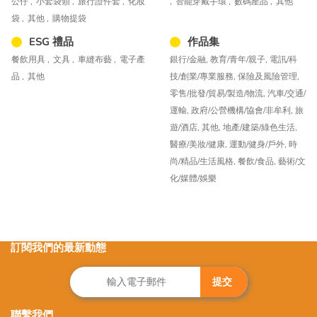
公仔 ,
小套袋類 ,
旅行證件套 ,
化妝
,
智能穿戴手環 ,
數碼產品 ,
其他
袋 ,
其他 ,
購物提袋
ESG 禮品
作品集
餐飲用具 ,
文具 ,
車縫布藝 ,
電子產
銀行/金融,
教育/青年/親子,
電訊/科
品 ,
其他
技/創業/專業服務,
保險及風險管理,
零售/批發/貿易/製造/物流,
汽車/交通/
運輸,
政府/公營機構/協會/非牟利,
旅
遊/酒店,
其他,
地產/建築/綠色生活,
醫療/美妝/健康,
運動/健身/戶外,
時
尚/精品/生活風格,
餐飲/食品,
藝術/文
化/媒體/娛樂
訂閱我們的最新動態
提交
聯繫我們