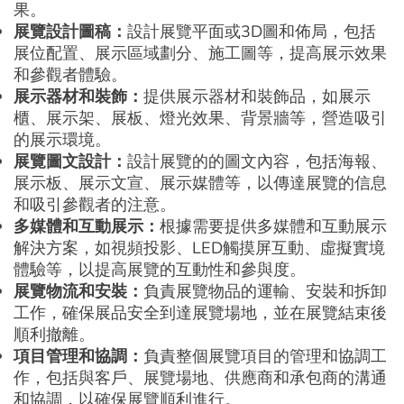
果。
展覽設計圖稿：
設計展覽平面或3D圖和佈局，包括
展位配置、展示區域劃分、施工圖等，提高展示效果
和參觀者體驗。
展示器材和裝飾：
提供展示器材和裝飾品，如展示
櫃、展示架、展板、燈光效果、背景牆等，營造吸引
的展示環境。
展覽圖文設計：
設計展覽的的圖文內容，包括海報、
展示板、展示文宣、展示媒體等，以傳達展覽的信息
和吸引參觀者的注意。
多媒體和互動展示：
根據需要提供多媒體和互動展示
解決方案，如視頻投影、LED觸摸屏互動、虛擬實境
體驗等，以提高展覽的互動性和參與度。
展覽物流和安裝：
負責展覽物品的運輸、安裝和拆卸
工作，確保展品安全到達展覽場地，並在展覽結束後
順利撤離。
項目管理和協調：
負責整個展覽項目的管理和協調工
作，包括與客戶、展覽場地、供應商和承包商的溝通
和協調，以確保展覽順利進行。