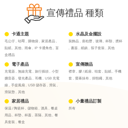
宣傳禮品 種類
卡通主題
水晶及金擺設
毛公仔 ,
咕𠱸 ,
購物袋 ,
家居產品 ,
裝飾品 ,
座枱歷 ,
玻璃 ,
杯類 ,
奬杯
貼紙 ,
其他 ,
雨傘 ,
IP 卡通角色 ,
盲
,
書簽 ,
紙鎮 ,
筷子套裝 ,
其他
盒禮品
電子產品
宣傳贈品
充電器 ,
無線充電 ,
旅行插頭 ,
小型
襟章 ,
膠 / 紙扇 ,
咭套 ,
貼紙 ,
手機
擴音器 ,
發光產品 ,
耳機 ,
USB 充電
套 ,
螢幕抺布 ,
掛頸繩 ,
其他
線 ,
手提風扇 ,
USB 儲存器 ,
滑鼠 ,
滑鼠墊 ,
其他
家居禮品
小量禮品訂製
保温 / 陶瓷杯 ,
儲物箱 ,
酒具 ,
餐桌
所有
用品 ,
杯墊 ,
杯蓋 ,
茶隔 ,
其他 ,
餐
具套裝 ,
餐盒