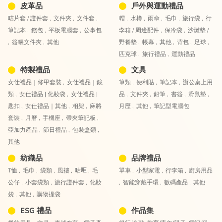
皮革品
戶外與運動禮品
咭片套 / 證件套 ,
文件夾 ,
文件套 ,
帽 ,
水樽 ,
雨傘 ,
毛巾 ,
旅行袋 ,
行
筆記本 ,
錢包 ,
平板電腦套 ,
公事包
李箱 / 周邊配件 ,
保冷袋 ,
沙灘墊 /
,
簽帳文件夾 ,
其他
野餐墊 ,
帳幕 ,
其他 ,
背包 ,
足球 ,
匹克球 ,
旅行禮品 ,
運動禮品
特製禮品
文具
女仕禮品｜修甲套裝 ,
女仕禮品｜鏡
筆類 ,
便利貼 ,
筆記本 ,
辦公桌上用
類 ,
女仕禮品 | 化妝袋 ,
女仕禮品 |
品 ,
文件夾 ,
鉛筆 ,
書簽 ,
滑鼠墊 ,
匙扣 ,
女仕禮品｜其他 ,
相架 ,
麻將
月歷 ,
其他 ,
筆記型電腦包
套裝 ,
月曆 ,
手機座 ,
帶夾筆記板 ,
亞加力產品 ,
節日禮品 ,
包裝盒類 ,
其他
紡織品
品牌禮品
T恤 ,
毛巾 ,
袋類 ,
風褸 ,
咕𠱸 ,
毛
單車 ,
小型家電 ,
行李箱 ,
廚房用品
公仔 ,
小套袋類 ,
旅行證件套 ,
化妝
,
智能穿戴手環 ,
數碼產品 ,
其他
袋 ,
其他 ,
購物提袋
ESG 禮品
作品集