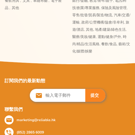
餐飲用具 ,
文具 ,
車縫布藝 ,
電子產
銀行/金融,
教育/青年/親子,
電訊/科
品 ,
其他
技/創業/專業服務,
保險及風險管理,
零售/批發/貿易/製造/物流,
汽車/交通/
運輸,
政府/公營機構/協會/非牟利,
旅
遊/酒店,
其他,
地產/建築/綠色生活,
醫療/美妝/健康,
運動/健身/戶外,
時
尚/精品/生活風格,
餐飲/食品,
藝術/文
化/媒體/娛樂
訂閱我們的最新動態
提交
聯繫我們
marketing@reliable.hk
(852) 2865 6009