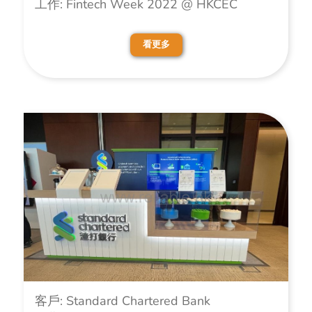
工作: Fintech Week 2022 @ HKCEC
看更多
客戶: Standard Chartered Bank