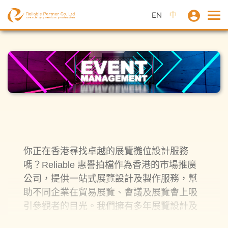
中
EN
你正在香港尋找卓越的
展覽
攤位
設計
服務
嗎？
Reliable
惠譽拍檔
作為香港的市場推廣
公司，提供一站式
展覽設計
及製作服務，幫
助不同企業在貿易展覽、會議及展覽會上吸
引參觀者的目光。我們
擁
有多年
展覽設計
及
製作經驗，我們專業的
展覽設計
團隊致力滿