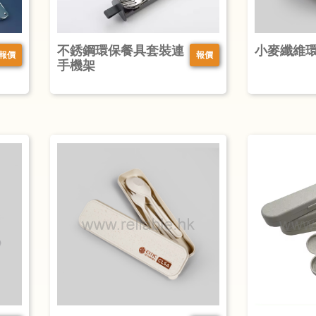
不銹鋼環保餐具套裝連
小麥纖維
報價
報價
手機架