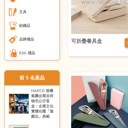
文具
紡織品
品牌禮品
可折疊餐具盒
ESG 禮品
前 5 名產品
HAECO 港機
集團企業吉祥
物毛公仔盲
盒：企業文化
實體化嘅「遊
戲化」典範