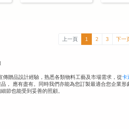
上一頁
1
2
3
下一
驗
訂製及宣傳贈品設計經驗，熟悉各類物料工藝及市場需求，從
卡
禮品， 應有盡有。同時我們亦能為您訂製最適合您企業形
個細節也能受到妥善的照顧。