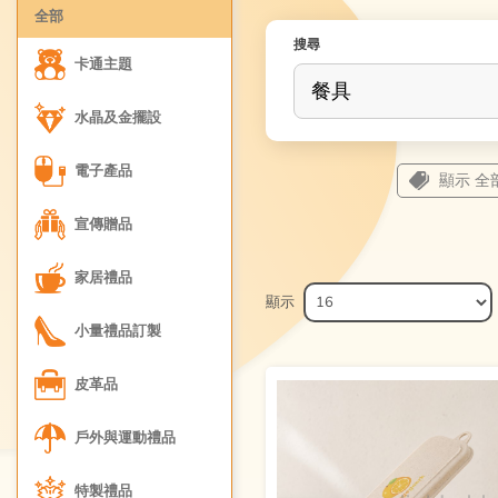
全部
搜尋
卡通主題
水晶及金擺設
電子產品
顯示 全
宣傳贈品
家居禮品
顯示
小量禮品訂製
皮革品
戶外與運動禮品
特製禮品