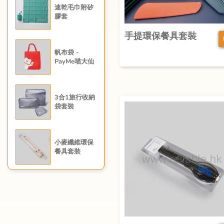
速乾毛巾附矽
膠套
手提環保餐具套裝
帆布袋 -
PayMe喵大仙
3合1旅行收納
袋套裝
小麥纖維環保
餐具套裝