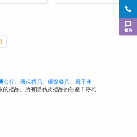
報價
頁
通公仔
、
環保禮品
、
環保餐具
、
電子產
象的禮品。所有贈品及禮品的生產工序均