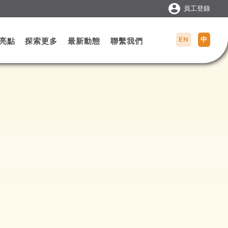
員工登錄
EN
中
亮點
探索更多
最新動態
聯繫我們
或商務禮品訂製服務，我們都能根據企業預算、
，務求令品牌特色一眼被記住，提升企業形