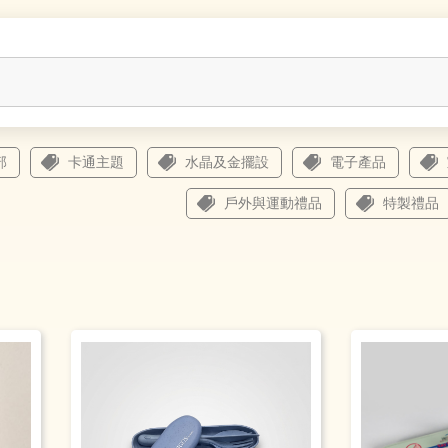
部
卡通主題
水晶及金擺設
電子產品
戶外與運動禮品
特製禮品