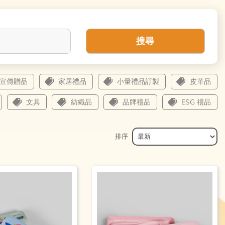
搜尋
宣傳贈品
家居禮品
小量禮品訂製
皮革品
文具
紡織品
品牌禮品
ESG 禮品
排序