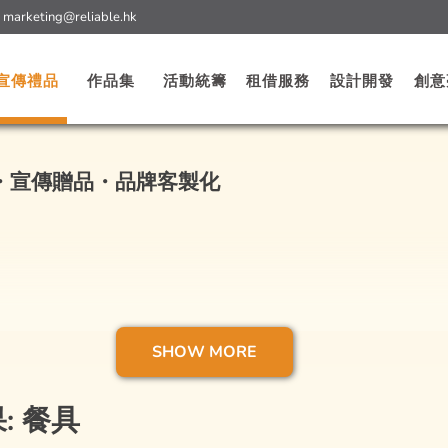
:
marketing@reliable.hk
宣傳禮品
作品集
活動統籌
租借服務
設計開發
創意
・宣傳贈品・品牌客製化
劃代理公司，我們提供多種廣告禮品、宣傳活動贈品、企業禮品
SHOW MORE
計和精準品牌理解，為客戶度身訂製獨一無二的廣告禮品
: 餐具