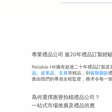
專業禮品公司 逾20年禮品訂製經
Reliable HK擁有超過二十年禮品
品
、
皮革品
、
文具
等精品，到
各類袋款
會由我們的專員全程監督，務求令每一
爲何選擇惠譽拍檔禮品公司？
一站式市場推廣及禮品供應