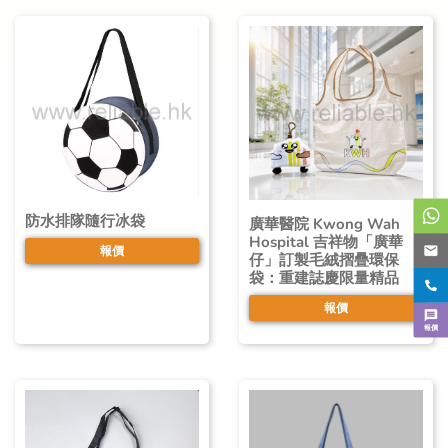
防水排隊隨行冰袋
廣華醫院 Kwong Wah
Hospital 吉祥物「廣華
報價
仔」訂製毛絨摺疊環保
袋：重建誌慶限量精品
報價
報價