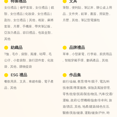
特製禮品
文具
女仕禮品｜修甲套裝 ,
女仕禮品｜鏡
筆類 ,
便利貼 ,
筆記本 ,
辦公桌上用
類 ,
女仕禮品 | 化妝袋 ,
女仕禮品 |
品 ,
文件夾 ,
鉛筆 ,
書簽 ,
滑鼠墊 ,
匙扣 ,
女仕禮品｜其他 ,
相架 ,
麻將
月歷 ,
其他 ,
筆記型電腦包
套裝 ,
月曆 ,
手機座 ,
帶夾筆記板 ,
亞加力產品 ,
節日禮品 ,
包裝盒類 ,
其他
紡織品
品牌禮品
T恤 ,
毛巾 ,
袋類 ,
風褸 ,
咕𠱸 ,
毛
單車 ,
小型家電 ,
行李箱 ,
廚房用品
公仔 ,
小套袋類 ,
旅行證件套 ,
化妝
,
智能穿戴手環 ,
數碼產品 ,
其他
袋 ,
其他 ,
購物提袋
ESG 禮品
作品集
餐飲用具 ,
文具 ,
車縫布藝 ,
電子產
銀行/金融,
教育/青年/親子,
電訊/科
品 ,
其他
技/創業/專業服務,
保險及風險管理,
零售/批發/貿易/製造/物流,
汽車/交通/
運輸,
政府/公營機構/協會/非牟利,
旅
遊/酒店,
其他,
地產/建築/綠色生活,
醫療/美妝/健康,
運動/健身/戶外,
時