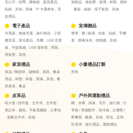
毛公仔 ,
咕𠱸 ,
購物袋 ,
家居產品 ,
裝飾品 ,
座枱歷 ,
玻璃 ,
杯類 ,
奬杯
貼紙 ,
其他 ,
雨傘 ,
IP 卡通角色 ,
盲
,
書簽 ,
紙鎮 ,
筷子套裝 ,
其他
盒禮品
電子產品
宣傳贈品
充電器 ,
無線充電 ,
旅行插頭 ,
小型
襟章 ,
膠 / 紙扇 ,
咭套 ,
貼紙 ,
手機
擴音器 ,
發光產品 ,
耳機 ,
USB 充電
套 ,
螢幕抺布 ,
掛頸繩 ,
其他
線 ,
手提風扇 ,
USB 儲存器 ,
滑鼠 ,
滑鼠墊 ,
其他
家居禮品
小量禮品訂製
保温 / 陶瓷杯 ,
儲物箱 ,
酒具 ,
餐桌
所有
用品 ,
杯墊 ,
杯蓋 ,
茶隔 ,
其他 ,
餐
具套裝 ,
餐盒
皮革品
戶外與運動禮品
咭片套 / 證件套 ,
文件夾 ,
文件套 ,
帽 ,
水樽 ,
雨傘 ,
毛巾 ,
旅行袋 ,
行
筆記本 ,
錢包 ,
平板電腦套 ,
公事包
李箱 / 周邊配件 ,
保冷袋 ,
沙灘墊 /
,
簽帳文件夾 ,
其他
野餐墊 ,
帳幕 ,
其他 ,
背包 ,
足球 ,
匹克球 ,
旅行禮品 ,
運動禮品