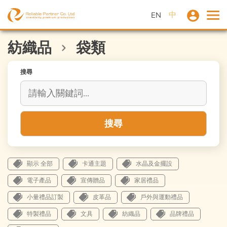
中
EN
紡織品
袋類
搜尋
搜尋
顯示 全部
卡通主題
水晶及金擺設
電子產品
宣傳贈品
家居禮品
小量禮品訂製
皮革品
戶外與運動禮品
特製禮品
文具
紡織品
品牌禮品