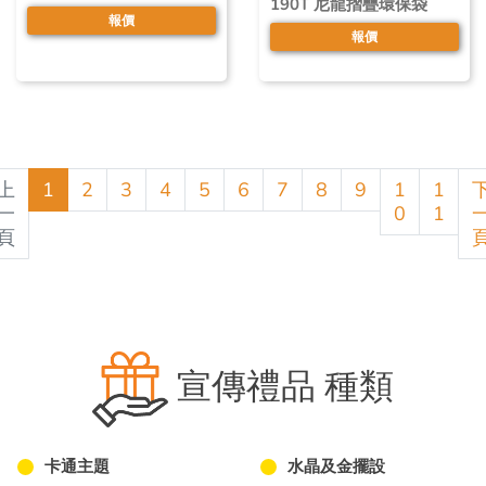
190T 尼龍摺疊環保袋
報價
報價
上
1
2
3
4
5
6
7
8
9
1
1
一
0
1
頁
宣傳禮品 種類
卡通主題
水晶及金擺設