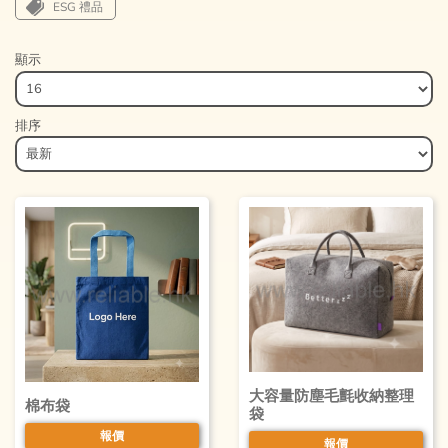
ESG 禮品
顯示
排序
大容量防塵毛氈收納整理
棉布袋
袋
報價
報價