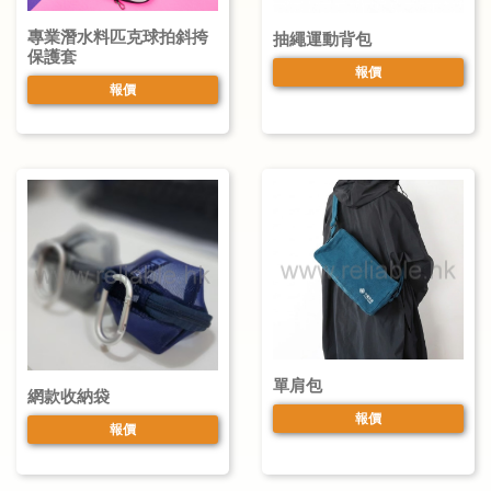
專業潛水料匹克球拍斜挎
抽繩運動背包
保護套
報價
報價
單肩包
網款收納袋
報價
報價