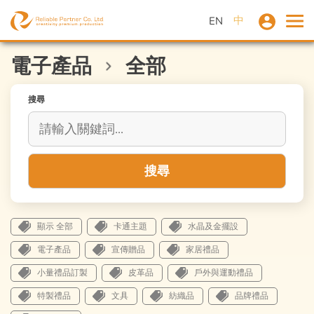
中
EN
電子產品
全部
搜尋
搜尋
顯示 全部
卡通主題
水晶及金擺設
電子產品
宣傳贈品
家居禮品
小量禮品訂製
皮革品
戶外與運動禮品
特製禮品
文具
紡織品
品牌禮品