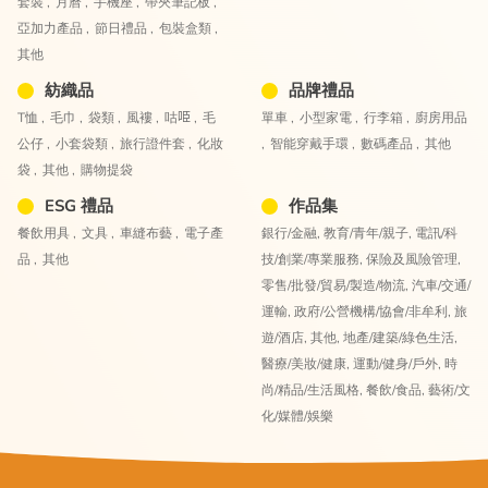
套裝 ,
月曆 ,
手機座 ,
帶夾筆記板 ,
亞加力產品 ,
節日禮品 ,
包裝盒類 ,
其他
紡織品
品牌禮品
T恤 ,
毛巾 ,
袋類 ,
風褸 ,
咕𠱸 ,
毛
單車 ,
小型家電 ,
行李箱 ,
廚房用品
公仔 ,
小套袋類 ,
旅行證件套 ,
化妝
,
智能穿戴手環 ,
數碼產品 ,
其他
袋 ,
其他 ,
購物提袋
ESG 禮品
作品集
餐飲用具 ,
文具 ,
車縫布藝 ,
電子產
銀行/金融,
教育/青年/親子,
電訊/科
品 ,
其他
技/創業/專業服務,
保險及風險管理,
零售/批發/貿易/製造/物流,
汽車/交通/
運輸,
政府/公營機構/協會/非牟利,
旅
遊/酒店,
其他,
地產/建築/綠色生活,
醫療/美妝/健康,
運動/健身/戶外,
時
尚/精品/生活風格,
餐飲/食品,
藝術/文
化/媒體/娛樂