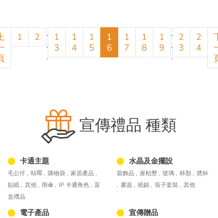
.
.
上
1
2
1
1
1
1
1
1
1
2
2
.
.
一
3
4
5
6
7
8
9
3
4
.
.
頁
宣傳禮品 種類
卡通主題
水晶及金擺設
毛公仔 ,
咕𠱸 ,
購物袋 ,
家居產品 ,
裝飾品 ,
座枱歷 ,
玻璃 ,
杯類 ,
奬杯
貼紙 ,
其他 ,
雨傘 ,
IP 卡通角色 ,
盲
,
書簽 ,
紙鎮 ,
筷子套裝 ,
其他
盒禮品
電子產品
宣傳贈品