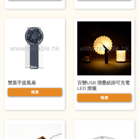
雙葉手提風扇
百變USB 摺疊紙掛可充電
LED 燈籠
報價
報價