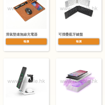
滑鼠墊連無線充電器
可摺疊藍牙鍵盤
報價
報價