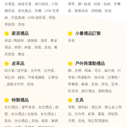
充電器 ,
無線充電 ,
旅行插頭 ,
小型
襟章 ,
膠 / 紙扇 ,
咭套 ,
貼紙 ,
手機
擴音器 ,
發光產品 ,
耳機 ,
USB 充電
套 ,
螢幕抺布 ,
掛頸繩 ,
其他
線 ,
手提風扇 ,
USB 儲存器 ,
滑鼠 ,
滑鼠墊 ,
其他
家居禮品
小量禮品訂製
保温 / 陶瓷杯 ,
儲物箱 ,
酒具 ,
餐桌
所有
用品 ,
杯墊 ,
杯蓋 ,
茶隔 ,
其他 ,
餐
具套裝 ,
餐盒
皮革品
戶外與運動禮品
咭片套 / 證件套 ,
文件夾 ,
文件套 ,
帽 ,
水樽 ,
雨傘 ,
毛巾 ,
旅行袋 ,
行
筆記本 ,
錢包 ,
平板電腦套 ,
公事包
李箱 / 周邊配件 ,
保冷袋 ,
沙灘墊 /
,
簽帳文件夾 ,
其他
野餐墊 ,
帳幕 ,
其他 ,
背包 ,
足球 ,
匹克球 ,
旅行禮品 ,
運動禮品
特製禮品
文具
女仕禮品｜修甲套裝 ,
女仕禮品｜鏡
筆類 ,
便利貼 ,
筆記本 ,
辦公桌上用
類 ,
女仕禮品 | 化妝袋 ,
女仕禮品 |
品 ,
文件夾 ,
鉛筆 ,
書簽 ,
滑鼠墊 ,
匙扣 ,
女仕禮品｜其他 ,
相架 ,
麻將
月歷 ,
其他 ,
筆記型電腦包