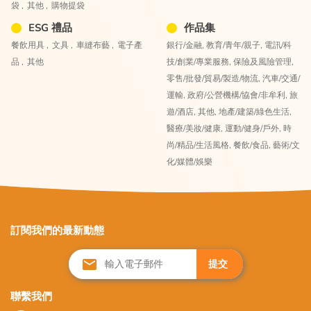
袋 ,
其他 ,
購物提袋
ESG 禮品
作品集
餐飲用具 ,
文具 ,
車縫布藝 ,
電子產
銀行/金融,
教育/青年/親子,
電訊/科
品 ,
其他
技/創業/專業服務,
保險及風險管理,
零售/批發/貿易/製造/物流,
汽車/交通/
運輸,
政府/公營機構/協會/非牟利,
旅
遊/酒店,
其他,
地產/建築/綠色生活,
醫療/美妝/健康,
運動/健身/戶外,
時
尚/精品/生活風格,
餐飲/食品,
藝術/文
化/媒體/娛樂
訂閱我們的最新動態
提交
聯繫我們