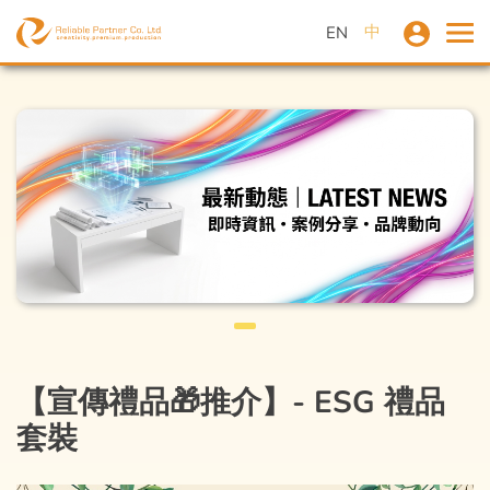
中
EN
【宣傳禮品🎁推介】- ESG 禮品
套裝