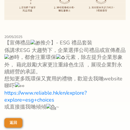
20/05/2025
【宣傳禮品
推介】- ESG 禮品套裝
係講求ESG 大趨勢下，企業選擇公司禮品或宣傳產品
時，都會注重環保
元素，除左提升企業形象
外， 藉此鼓勵大家更注重綠色生活 ，展現企業對永
續經營的承諾。
想知更多既環保又實用的禮物，歡迎去我哋website
睇吓
https://www.reliable.hk/en/explore?
explore=esg+choices
或直接搵我哋傾傾
~
返回