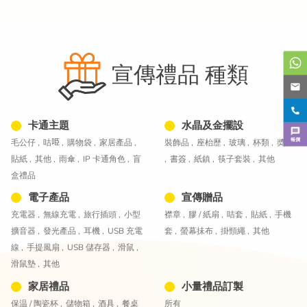
宣傳禮品 種類
卡通主題
水晶及金擺設
報價
毛公仔 ,
咕𠱸 ,
購物袋 ,
家居產品 ,
裝飾品 ,
座枱歷 ,
玻璃 ,
杯類 ,
奬杯
貼紙 ,
其他 ,
雨傘 ,
IP 卡通角色 ,
盲
,
書簽 ,
紙鎮 ,
筷子套裝 ,
其他
盒禮品
電子產品
宣傳贈品
充電器 ,
無線充電 ,
旅行插頭 ,
小型
襟章 ,
膠 / 紙扇 ,
咭套 ,
貼紙 ,
手機
擴音器 ,
發光產品 ,
耳機 ,
USB 充電
套 ,
螢幕抺布 ,
掛頸繩 ,
其他
線 ,
手提風扇 ,
USB 儲存器 ,
滑鼠 ,
滑鼠墊 ,
其他
家居禮品
小量禮品訂製
保温 / 陶瓷杯 ,
儲物箱 ,
酒具 ,
餐桌
所有