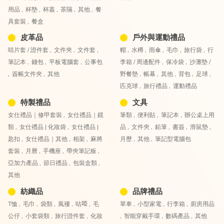
用品 ,
杯墊 ,
杯蓋 ,
茶隔 ,
其他 ,
餐
具套裝 ,
餐盒
皮革品
戶外與運動禮品
咭片套 / 證件套 ,
文件夾 ,
文件套 ,
帽 ,
水樽 ,
雨傘 ,
毛巾 ,
旅行袋 ,
行
筆記本 ,
錢包 ,
平板電腦套 ,
公事包
李箱 / 周邊配件 ,
保冷袋 ,
沙灘墊 /
,
簽帳文件夾 ,
其他
野餐墊 ,
帳幕 ,
其他 ,
背包 ,
足球 ,
匹克球 ,
旅行禮品 ,
運動禮品
特製禮品
文具
女仕禮品｜修甲套裝 ,
女仕禮品｜鏡
筆類 ,
便利貼 ,
筆記本 ,
辦公桌上用
類 ,
女仕禮品 | 化妝袋 ,
女仕禮品 |
品 ,
文件夾 ,
鉛筆 ,
書簽 ,
滑鼠墊 ,
匙扣 ,
女仕禮品｜其他 ,
相架 ,
麻將
月歷 ,
其他 ,
筆記型電腦包
套裝 ,
月曆 ,
手機座 ,
帶夾筆記板 ,
亞加力產品 ,
節日禮品 ,
包裝盒類 ,
其他
紡織品
品牌禮品
T恤 ,
毛巾 ,
袋類 ,
風褸 ,
咕𠱸 ,
毛
單車 ,
小型家電 ,
行李箱 ,
廚房用品
公仔 ,
小套袋類 ,
旅行證件套 ,
化妝
,
智能穿戴手環 ,
數碼產品 ,
其他