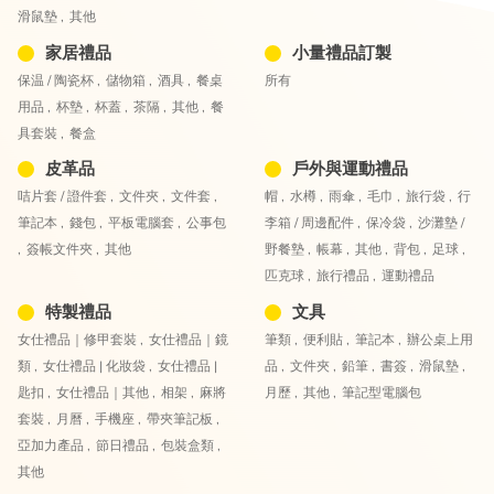
滑鼠墊 ,
其他
家居禮品
小量禮品訂製
保温 / 陶瓷杯 ,
儲物箱 ,
酒具 ,
餐桌
所有
用品 ,
杯墊 ,
杯蓋 ,
茶隔 ,
其他 ,
餐
具套裝 ,
餐盒
皮革品
戶外與運動禮品
咭片套 / 證件套 ,
文件夾 ,
文件套 ,
帽 ,
水樽 ,
雨傘 ,
毛巾 ,
旅行袋 ,
行
筆記本 ,
錢包 ,
平板電腦套 ,
公事包
李箱 / 周邊配件 ,
保冷袋 ,
沙灘墊 /
,
簽帳文件夾 ,
其他
野餐墊 ,
帳幕 ,
其他 ,
背包 ,
足球 ,
匹克球 ,
旅行禮品 ,
運動禮品
特製禮品
文具
女仕禮品｜修甲套裝 ,
女仕禮品｜鏡
筆類 ,
便利貼 ,
筆記本 ,
辦公桌上用
類 ,
女仕禮品 | 化妝袋 ,
女仕禮品 |
品 ,
文件夾 ,
鉛筆 ,
書簽 ,
滑鼠墊 ,
匙扣 ,
女仕禮品｜其他 ,
相架 ,
麻將
月歷 ,
其他 ,
筆記型電腦包
套裝 ,
月曆 ,
手機座 ,
帶夾筆記板 ,
亞加力產品 ,
節日禮品 ,
包裝盒類 ,
其他