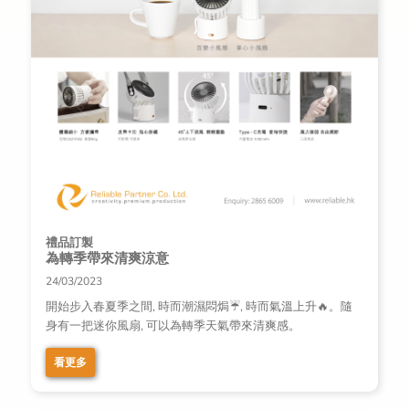
禮品訂製
為轉季帶來清爽涼意
24/03/2023
開始步入春夏季之間, 時而潮濕悶焗☔️, 時而氣溫上升🔥。隨
身有一把迷你風扇, 可以為轉季天氣帶來清爽感。
看更多