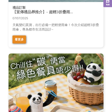
報價
禮品訂製
【宣傳禮品🎁推介】- 超輕3折疊雨...
07/07/2025
天氣變幻莫測，出行必備一把輕便雨傘！今次介紹超輕3折疊
雨傘，專為都市生活而設計~
看更多