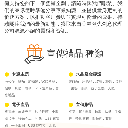
何支持您的下一個營銷企劃，請隨時與我們聯繫。我
們的團隊隨時準備分享專業知識，並提供量身定制的
解決方案，以推動客戶參與並實現可衡量的成果。持
續關注我們的最新動態，獲取來自香港領先創意代理
公司源源不絕的靈感和資訊。
宣傳禮品 種類
卡通主題
水晶及金擺設
毛公仔 ,
咕𠱸 ,
購物袋 ,
家居產品 ,
裝飾品 ,
座枱歷 ,
玻璃 ,
杯類 ,
奬杯
貼紙 ,
其他 ,
雨傘 ,
IP 卡通角色 ,
盲
,
書簽 ,
紙鎮 ,
筷子套裝 ,
其他
盒禮品
電子產品
宣傳贈品
充電器 ,
無線充電 ,
旅行插頭 ,
小型
襟章 ,
膠 / 紙扇 ,
咭套 ,
貼紙 ,
手機
擴音器 ,
發光產品 ,
耳機 ,
USB 充電
套 ,
螢幕抺布 ,
掛頸繩 ,
其他
線 ,
手提風扇 ,
USB 儲存器 ,
滑鼠 ,