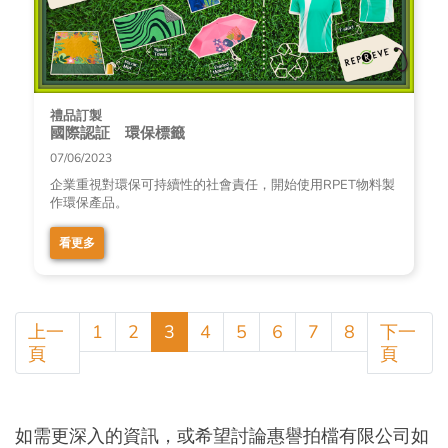
禮品訂製
國際認証 環保標籤
07/06/2023
企業重視對環保可持續性的社會責任，開始使用RPET物料製
作環保產品。
看更多
上一
1
2
3
4
5
6
7
8
下一
頁
頁
如需更深入的資訊，或希望討論惠譽拍檔有限公司如