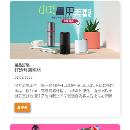
禮品訂製
打造無菌空間
06/09/2022
保持環境衛生，每一秒都唔可以鬆懈~💪 🙋‍♀️🙋‍♂️以下多款熱門
產品，輕巧而且充滿質感外型，由清毒到淨化，為家居以至
辦公室打造潔淨又時尚嘅空間🤩最適合為客人送上貼心關懷
看更多