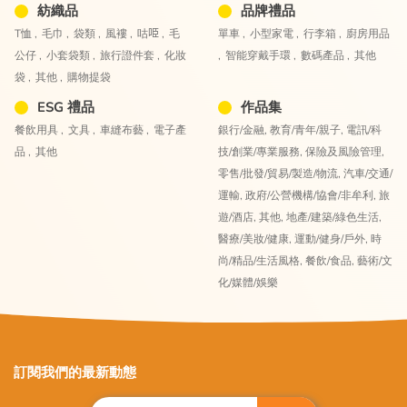
紡織品
品牌禮品
T恤 ,
毛巾 ,
袋類 ,
風褸 ,
咕𠱸 ,
毛
單車 ,
小型家電 ,
行李箱 ,
廚房用品
公仔 ,
小套袋類 ,
旅行證件套 ,
化妝
,
智能穿戴手環 ,
數碼產品 ,
其他
袋 ,
其他 ,
購物提袋
ESG 禮品
作品集
餐飲用具 ,
文具 ,
車縫布藝 ,
電子產
銀行/金融,
教育/青年/親子,
電訊/科
品 ,
其他
技/創業/專業服務,
保險及風險管理,
零售/批發/貿易/製造/物流,
汽車/交通/
運輸,
政府/公營機構/協會/非牟利,
旅
遊/酒店,
其他,
地產/建築/綠色生活,
醫療/美妝/健康,
運動/健身/戶外,
時
尚/精品/生活風格,
餐飲/食品,
藝術/文
化/媒體/娛樂
訂閱我們的最新動態