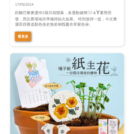
17/05/2024
距離巴黎奧運仲2個月就開幕，各運動健將🚴‍♂️🤺🏋️蓄勢而
發，而比賽場地亦準備得如火如荼。 特別值得一提，今次奧
運田徑賽道顏色係史無前例既薰衣草紫色🤩。
看更多