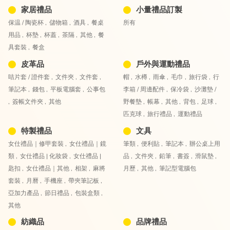
家居禮品
小量禮品訂製
保温 / 陶瓷杯 ,
儲物箱 ,
酒具 ,
餐桌
所有
用品 ,
杯墊 ,
杯蓋 ,
茶隔 ,
其他 ,
餐
具套裝 ,
餐盒
皮革品
戶外與運動禮品
咭片套 / 證件套 ,
文件夾 ,
文件套 ,
帽 ,
水樽 ,
雨傘 ,
毛巾 ,
旅行袋 ,
行
筆記本 ,
錢包 ,
平板電腦套 ,
公事包
李箱 / 周邊配件 ,
保冷袋 ,
沙灘墊 /
,
簽帳文件夾 ,
其他
野餐墊 ,
帳幕 ,
其他 ,
背包 ,
足球 ,
匹克球 ,
旅行禮品 ,
運動禮品
特製禮品
文具
女仕禮品｜修甲套裝 ,
女仕禮品｜鏡
筆類 ,
便利貼 ,
筆記本 ,
辦公桌上用
類 ,
女仕禮品 | 化妝袋 ,
女仕禮品 |
品 ,
文件夾 ,
鉛筆 ,
書簽 ,
滑鼠墊 ,
匙扣 ,
女仕禮品｜其他 ,
相架 ,
麻將
月歷 ,
其他 ,
筆記型電腦包
套裝 ,
月曆 ,
手機座 ,
帶夾筆記板 ,
亞加力產品 ,
節日禮品 ,
包裝盒類 ,
其他
紡織品
品牌禮品