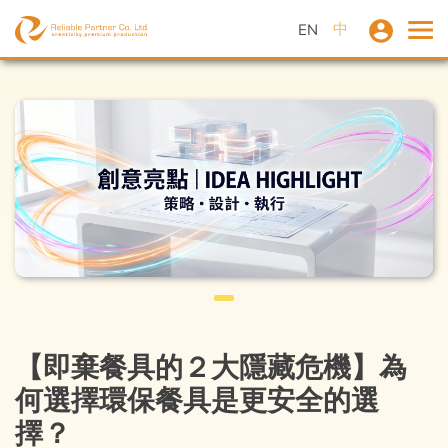
中
EN
【即棄餐具的２大隱藏危機】為
何選擇環保餐具是更安全的選
擇？