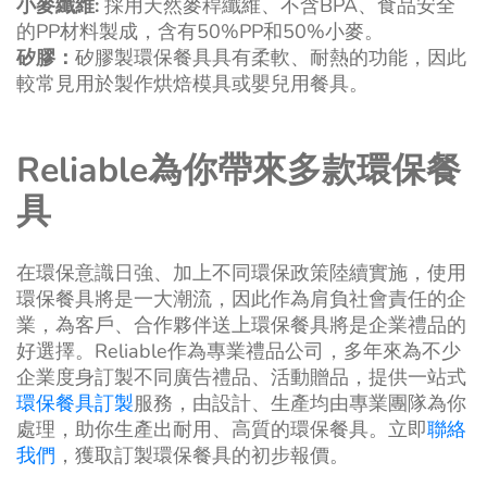
小麥纖維
:
採用天然麥稈纖維、不含BPA、食品安全
的PP材料製成，含有50%PP和50%小麥。
矽膠：
矽膠製環保餐具具有柔軟、耐熱的功能，因此
較常見用於製作烘焙模具或嬰兒用餐具。
Reliable
為你帶來多款環保餐
具
在環保意識日強、加上不同環保政策陸續實施，使用
環保餐具將是一大潮流，因此作為肩負社會責任的企
業，為客戶、合作夥伴送上環保餐具將是企業禮品的
好選擇。Reliable作為專業禮品公司，多年來為不少
企業度身訂製不同廣告禮品、活動贈品，提供一站式
環保餐具訂製
服務，由設計、生產均由專業團隊為你
處理，助你生產出耐用、高質的環保餐具。立即
聯絡
我們
，獲取訂製環保餐具的初步報價。