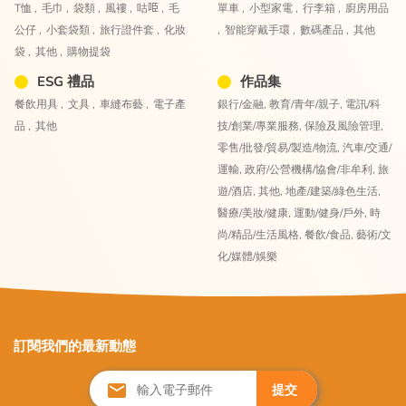
T恤 ,
毛巾 ,
袋類 ,
風褸 ,
咕𠱸 ,
毛
單車 ,
小型家電 ,
行李箱 ,
廚房用品
公仔 ,
小套袋類 ,
旅行證件套 ,
化妝
,
智能穿戴手環 ,
數碼產品 ,
其他
袋 ,
其他 ,
購物提袋
ESG 禮品
作品集
餐飲用具 ,
文具 ,
車縫布藝 ,
電子產
銀行/金融,
教育/青年/親子,
電訊/科
品 ,
其他
技/創業/專業服務,
保險及風險管理,
零售/批發/貿易/製造/物流,
汽車/交通/
運輸,
政府/公營機構/協會/非牟利,
旅
遊/酒店,
其他,
地產/建築/綠色生活,
醫療/美妝/健康,
運動/健身/戶外,
時
尚/精品/生活風格,
餐飲/食品,
藝術/文
化/媒體/娛樂
訂閱我們的最新動態
提交