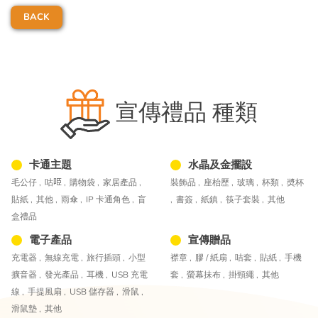
BACK
宣傳禮品 種類
卡通主題
水晶及金擺設
毛公仔 ,
咕𠱸 ,
購物袋 ,
家居產品 ,
裝飾品 ,
座枱歷 ,
玻璃 ,
杯類 ,
奬杯
貼紙 ,
其他 ,
雨傘 ,
IP 卡通角色 ,
盲
,
書簽 ,
紙鎮 ,
筷子套裝 ,
其他
盒禮品
電子產品
宣傳贈品
充電器 ,
無線充電 ,
旅行插頭 ,
小型
襟章 ,
膠 / 紙扇 ,
咭套 ,
貼紙 ,
手機
擴音器 ,
發光產品 ,
耳機 ,
USB 充電
套 ,
螢幕抺布 ,
掛頸繩 ,
其他
線 ,
手提風扇 ,
USB 儲存器 ,
滑鼠 ,
滑鼠墊 ,
其他