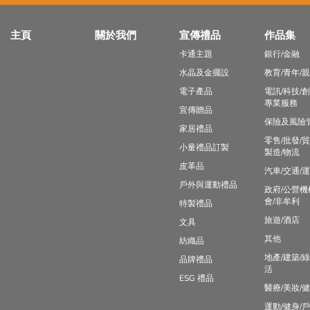
主頁
關於我們
宣傳禮品
作品集
卡通主題
銀行/金融
水晶及金擺設
教育/青年/
電子產品
電訊/科技/創
專業服務
宣傳贈品
保險及風險
家居禮品
零售/批發/貿
小量禮品訂製
製造/物流
皮革品
汽車/交通/
戶外與運動禮品
政府/公營機
會/非牟利
特製禮品
旅遊/酒店
文具
其他
紡織品
地產/建築/
品牌禮品
活
ESG 禮品
醫療/美妝/
運動/健身/