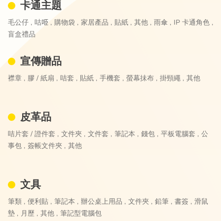
卡通主題
毛公仔 ,
咕𠱸 ,
購物袋 ,
家居產品 ,
貼紙 ,
其他 ,
雨傘 ,
IP 卡通角色 ,
盲盒禮品
宣傳贈品
襟章 ,
膠 / 紙扇 ,
咭套 ,
貼紙 ,
手機套 ,
螢幕抺布 ,
掛頸繩 ,
其他
皮革品
咭片套 / 證件套 ,
文件夾 ,
文件套 ,
筆記本 ,
錢包 ,
平板電腦套 ,
公
事包 ,
簽帳文件夾 ,
其他
文具
筆類 ,
便利貼 ,
筆記本 ,
辦公桌上用品 ,
文件夾 ,
鉛筆 ,
書簽 ,
滑鼠
墊 ,
月歷 ,
其他 ,
筆記型電腦包