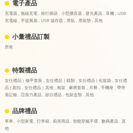
電子產品
充電器 ,
無線充電 ,
旅行插頭 ,
小型擴音器 ,
發光產品 ,
耳機 ,
USB
充電線 ,
手提風扇 ,
USB 儲存器 ,
滑鼠 ,
滑鼠墊 ,
其他
小量禮品訂製
所有
特製禮品
女仕禮品｜修甲套裝 ,
女仕禮品｜鏡類 ,
女仕禮品 | 化妝袋 ,
女仕禮
品 | 匙扣 ,
女仕禮品｜其他 ,
相架 ,
麻將套裝 ,
月曆 ,
手機座 ,
帶夾
筆記板 ,
亞加力產品 ,
節日禮品 ,
包裝盒類 ,
其他
品牌禮品
單車 ,
小型家電 ,
行李箱 ,
廚房用品 ,
智能穿戴手環 ,
數碼產品 ,
其
他