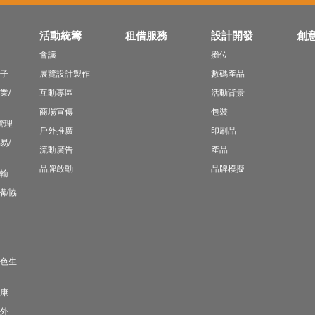
活動統籌
租借服務
設計開發
創
會議
攤位
親子
展覽設計製作
數碼產品
業/
互動專區
活動背景
商場宣傳
包裝
管理
戶外推廣
印刷品
易/
流動廣告
產品
品牌啟動
品牌模擬
運輸
構/協
綠色生
健康
戶外