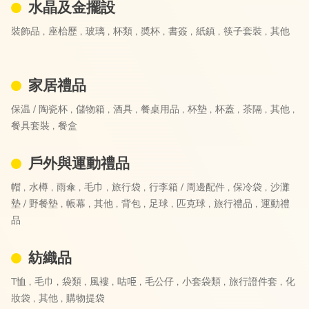
水晶及金擺設
裝飾品 ,
座枱歷 ,
玻璃 ,
杯類 ,
奬杯 ,
書簽 ,
紙鎮 ,
筷子套裝 ,
其他
家居禮品
保温 / 陶瓷杯 ,
儲物箱 ,
酒具 ,
餐桌用品 ,
杯墊 ,
杯蓋 ,
茶隔 ,
其他 ,
餐具套裝 ,
餐盒
戶外與運動禮品
帽 ,
水樽 ,
雨傘 ,
毛巾 ,
旅行袋 ,
行李箱 / 周邊配件 ,
保冷袋 ,
沙灘
墊 / 野餐墊 ,
帳幕 ,
其他 ,
背包 ,
足球 ,
匹克球 ,
旅行禮品 ,
運動禮
品
紡織品
T恤 ,
毛巾 ,
袋類 ,
風褸 ,
咕𠱸 ,
毛公仔 ,
小套袋類 ,
旅行證件套 ,
化
妝袋 ,
其他 ,
購物提袋