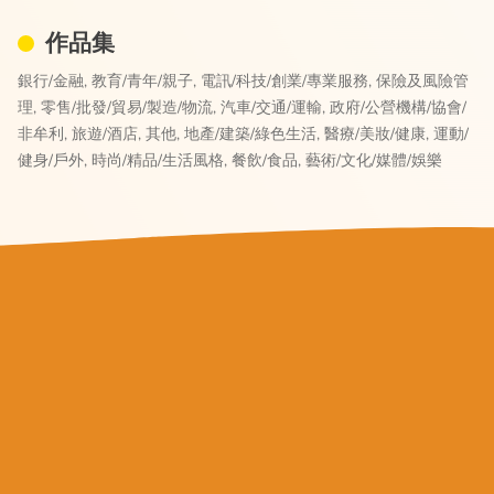
作品集
銀行/金融,
教育/青年/親子,
電訊/科技/創業/專業服務,
保險及風險管
理,
零售/批發/貿易/製造/物流,
汽車/交通/運輸,
政府/公營機構/協會/
非牟利,
旅遊/酒店,
其他,
地產/建築/綠色生活,
醫療/美妝/健康,
運動/
健身/戶外,
時尚/精品/生活風格,
餐飲/食品,
藝術/文化/媒體/娛樂