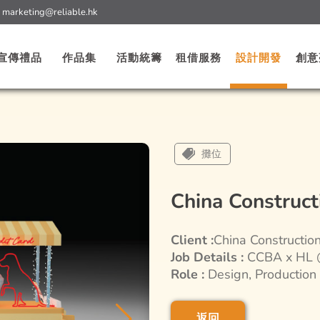
:
marketing@reliable.hk
宣傳禮品
作品集
活動統籌
租借服務
設計開發
創意
攤位
China Construct
Client :
China Constructio
Job Details :
CCBA x HL @
Role :
Design, Production
返回