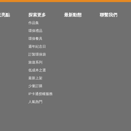
意亮點
探索更多
最新動態
聯繫我們
作品集
環保禮品
環保餐具
週年紀念日
訂製環保袋
旅遊系列
低成本之選
最新上架
少量訂購
IP卡通授權服務
人氣熱門