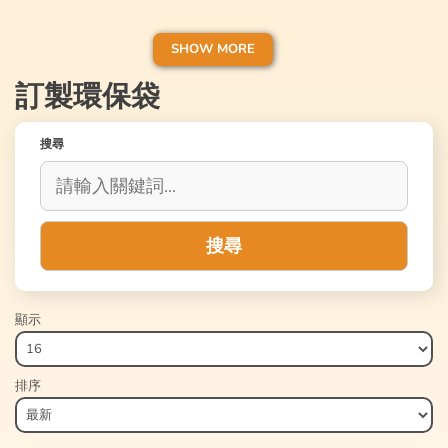
布袋容易生產，我們可以按照客戶需求，製
成不同的尺寸、顏色和圖案的環保袋，加上
SHOW MORE
容易印上企業的標誌或產品等推廣資訊，因
此近年環保袋及帆布袋大受各大企業歡迎。
訂製環保袋
搜尋
搜尋
顯示
排序