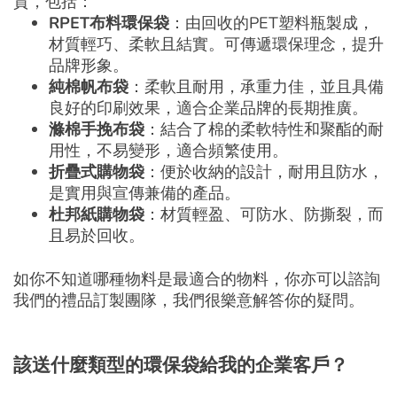
質，包括：
RPET
布料
環保袋
：由回收的PET塑料瓶製成，
材質輕巧、柔軟且結實。可傳遞環保理念，提升
品牌形象。
純棉
帆布袋
：柔軟且耐用，承重力佳，並且具備
良好的印刷效果，適合企業品牌的長期推廣。
滌棉手挽布袋
：結合了棉的柔軟特性和聚酯的耐
用性，不易變形，適合頻繁使用。
折疊式購物袋
：便於收納的設計，耐用且防水，
是實用與宣傳兼備的產品。
杜邦紙購物袋
：材質輕盈、可防水、防撕裂，而
且易於回收。
如你不知道哪種物料是最適合的物料，你亦可以諮詢
我們的禮品訂製團隊，我們很樂意解答你的疑問。
該
送什麼類型的
環保袋
給我的企業客戶？