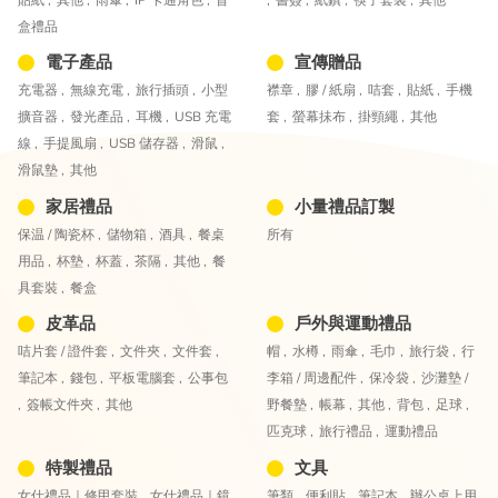
盒禮品
電子產品
宣傳贈品
充電器 ,
無線充電 ,
旅行插頭 ,
小型
襟章 ,
膠 / 紙扇 ,
咭套 ,
貼紙 ,
手機
擴音器 ,
發光產品 ,
耳機 ,
USB 充電
套 ,
螢幕抺布 ,
掛頸繩 ,
其他
線 ,
手提風扇 ,
USB 儲存器 ,
滑鼠 ,
滑鼠墊 ,
其他
家居禮品
小量禮品訂製
保温 / 陶瓷杯 ,
儲物箱 ,
酒具 ,
餐桌
所有
用品 ,
杯墊 ,
杯蓋 ,
茶隔 ,
其他 ,
餐
具套裝 ,
餐盒
皮革品
戶外與運動禮品
咭片套 / 證件套 ,
文件夾 ,
文件套 ,
帽 ,
水樽 ,
雨傘 ,
毛巾 ,
旅行袋 ,
行
筆記本 ,
錢包 ,
平板電腦套 ,
公事包
李箱 / 周邊配件 ,
保冷袋 ,
沙灘墊 /
,
簽帳文件夾 ,
其他
野餐墊 ,
帳幕 ,
其他 ,
背包 ,
足球 ,
匹克球 ,
旅行禮品 ,
運動禮品
特製禮品
文具
女仕禮品｜修甲套裝 ,
女仕禮品｜鏡
筆類 ,
便利貼 ,
筆記本 ,
辦公桌上用