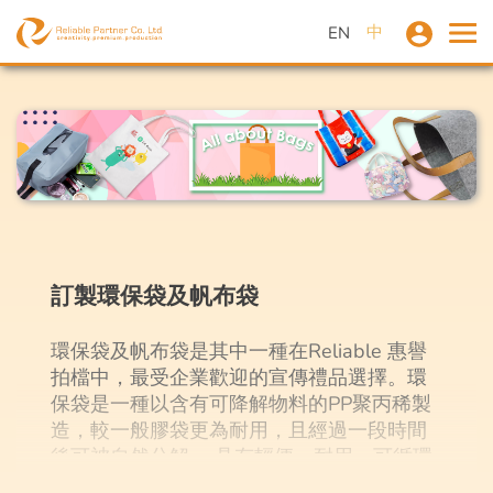
中
EN
訂製環保袋
及
帆布袋
環保袋及帆布袋是其中一種在Reliable 惠譽
拍檔中，最受企業歡迎的宣傳禮品選擇。環
保袋是一種以含有可降解物料的PP聚丙稀製
造，較一般膠袋更為耐用，且經過一段時間
後可被自然分解。 具有輕便、耐用、可循環
再用、易清潔等多種優點。由於環保袋及帆