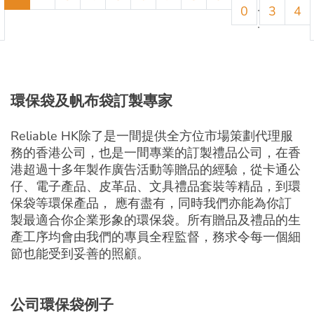
.
0
3
4
.
環保袋
及
帆布袋訂製
專家
Reliable HK除了是一間提供全方位市場策劃代理服
務的香港公司，也是一間專業的訂製禮品公司，在香
港超過十多年製作廣告活動等贈品的經驗，從卡通公
仔、電子產品、皮革品、文具禮品套裝等精品，到環
保袋等環保產品， 應有盡有，同時我們亦能為你訂
製最適合你企業形象的環保袋。所有贈品及禮品的生
產工序均會由我們的專員全程監督，務求令每一個細
節也能受到妥善的照顧。
公司
環保袋
例子