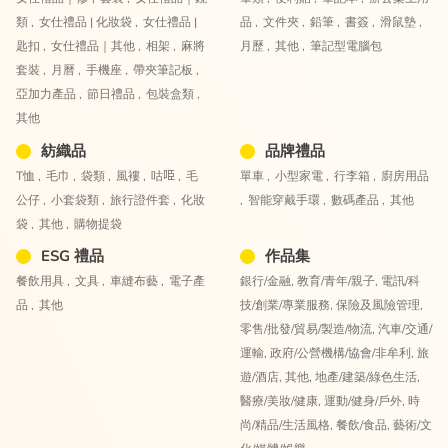
類 ,
女仕禮品 | 化妝袋 ,
女仕禮品 |
品 ,
文件夾 ,
鉛筆 ,
書簽 ,
滑鼠墊 ,
匙扣 ,
女仕禮品｜其他 ,
相架 ,
麻將
月歷 ,
其他 ,
筆記型電腦包
套裝 ,
月曆 ,
手機座 ,
帶夾筆記板 ,
亞加力產品 ,
節日禮品 ,
包裝盒類 ,
其他
紡織品
品牌禮品
T恤 ,
毛巾 ,
袋類 ,
風褸 ,
咕𠱸 ,
毛
單車 ,
小型家電 ,
行李箱 ,
廚房用品
公仔 ,
小套袋類 ,
旅行證件套 ,
化妝
,
智能穿戴手環 ,
數碼產品 ,
其他
袋 ,
其他 ,
購物提袋
ESG 禮品
作品集
餐飲用具 ,
文具 ,
車縫布藝 ,
電子產
銀行/金融,
教育/青年/親子,
電訊/科
品 ,
其他
技/創業/專業服務,
保險及風險管理,
零售/批發/貿易/製造/物流,
汽車/交通/
運輸,
政府/公營機構/協會/非牟利,
旅
遊/酒店,
其他,
地產/建築/綠色生活,
醫療/美妝/健康,
運動/健身/戶外,
時
尚/精品/生活風格,
餐飲/食品,
藝術/文