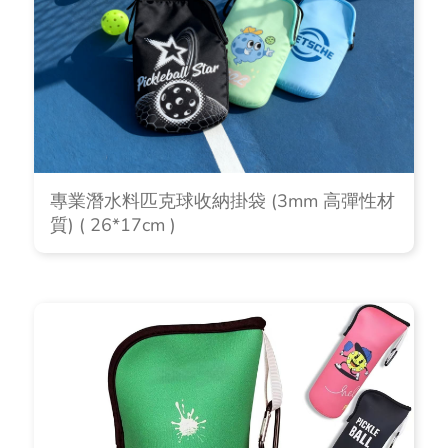
專業潛水料匹克球收納掛袋 (3mm 高彈性材
質) ( 26*17cm )