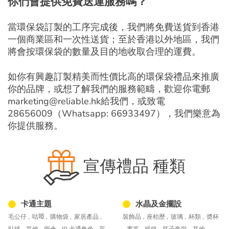
你們會提供免費送運服務嗎？
當環保袋訂製的工序完成後，我們將免費送貨到香港
一個商業區和一次性送貨；至於香港以外地區，我們
將會按環保袋的數量及目的地收取合理的運費。
如你有興趣訂製精美而性價比高的環保袋禮品來推廣
你的品牌，或想了解我們的服務範疇，歡迎你電郵
marketing@reliable.hk
給我們，或致電
28656009（Whatsapp: 66933497），我們樂意為
你提供服務。
宣傳禮品 種類
卡通主題
水晶及金擺設
毛公仔 ,
咕𠱸 ,
購物袋 ,
家居產品 ,
裝飾品 ,
座枱歷 ,
玻璃 ,
杯類 ,
奬杯
貼紙 ,
其他 ,
雨傘 ,
IP 卡通角色 ,
盲
,
書簽 ,
紙鎮 ,
筷子套裝 ,
其他