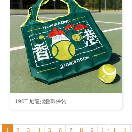
190T 尼龍摺疊環保袋
.
1
2
3
4
5
6
7
8
9
1
1
1